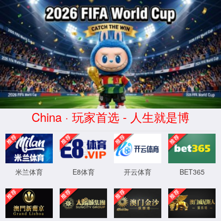
首页
产品中心
产品中心
中国·Betway西汉姆联(有限公司)官方网站|West Ham
United是集耐火材料研发、生产、销售和应用为一体
的现代化民营企业，公司主营耐火材料的生产；耐火
材料的销售；特种陶瓷制品制造；特种陶瓷制品销
售；烘炉、熔炉及电炉制造；烘炉、熔炉及电炉销
售；金属材料销售；金属材料制造；石墨及碳素制品
制造；货物进出口；技术进出口；技术服务、技术开
发、技术咨询、技术交流、技术转让、技术推广；大
气污染治理；环保咨询服务。
新能源电池材料用耐火材料
钢包用耐火材料
中间包用耐火材料